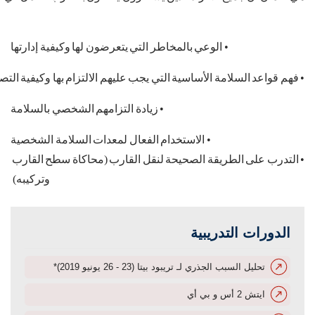
•
الوعي
بالمخاطر
التي
يتعرضون
لها
وكيفية
إدارتها
•
فهم
قواعد
السلامة
الأساسية
التي
يجب
عليهم
الالتزام
بها
وكيفية
الت
•
زيادة
التزامهم
الشخصي
بالسلامة
•
الاستخدام
الفعال
لمعدات
السلامة
الشخصية
•
التدرب على الطريقة الصحيحة لنقل القارب (محاكاة سطح القارب
وتركيبه)
الدورات التدريبية
تحليل السبب الجذري لـ تريبود بيتا (23 - 26 يونيو 2019)*
ايتش 2 أس و بي أي