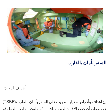
السفر بأمان بالقارب
.
أهداف
الدورة
:
إن
أهداف
وأغراض
معيار
التدريب
على
السفر
بأمان
بالقارب
(
TSBB
)
هي
ضمان
أن
جميع
الأفراد
الذين
يسافرون
/
ينتقلون
بالقارب
للعمل
في
ا