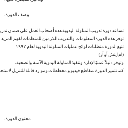
وصف
الدورة
:
تساعد
دورة
تدريب
المناولة
اليدوية
هذه
أصحاب
العمل
على
ضمان
تدري
توفر
هذه
الدورة
المعلومات
والتدريب
اللازمين
للمنظمات
لفهم
المزيد
ع
تتبع
الدورة
متطلبات
لوائح
عمليات
المناولة
اليدوية
لعام
١٩٩٢
(
ام
ايتش
أو
آر
)
وتوفر
دليلاً
عمليًا
لإدارة
وتنفيذ
المناولة
اليدوية
الآمنة
والصحية
.
كما
تتميز
الدورة
بمقاطع
فيديو
و
مخططات
وموارد
قابلة
للتنزيل
لاستخد
محتوى
الدورة
: