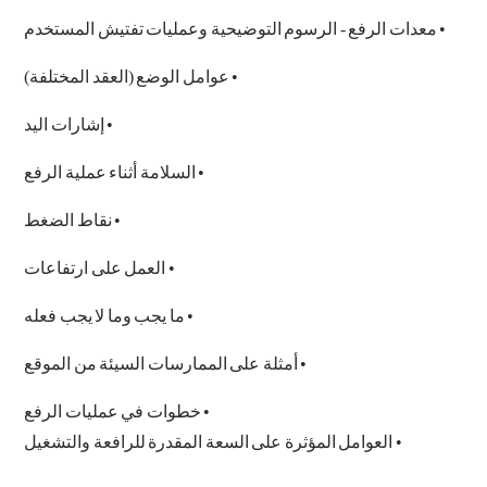
•
معدات
الرفع
-
الرسوم
التوضيحية
وعمليات
تفتيش
المستخدم
•
عوامل
الوضع
(
العقد
المختلفة
)
•
إشارات
اليد
•
السلامة
أثناء
عملية
الرفع
•
نقاط
الضغط
•
العمل
على
ارتفاعات
•
ما
يجب
وما
لا
يجب
فعله
•
أمثلة
على
الممارسات
السيئة
من
الموقع
•
خطوات
في
عمليات
الرفع
•
العوامل
المؤثرة
على
السعة
المقدرة
للرافعة
والتشغيل