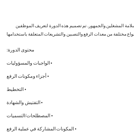
لامة المشغلين والجمهور. تم تصميم هذه الدورة لتعريف الموظفين
نواع مختلفة من معدات الرفع والتصبين والتشريعات المتعلقة باستخدامها
محتوى
الدورة
:
•
الواجبات
والمسؤوليات
•
أجزاء
ومكونات
الرفع
•
التخطيط
•
التفتيش
والشهادة
•
المصطلحات
/
التسميات
•
المكونات
المشاركة
في
عملية
الرفع