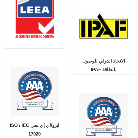
جمعية مهندسي معدات
الرفع LEEA
الاتحاد الدولي للوصول
بالطاقة IPAF
ايزو/آي إي سي ISO / IEC
17020