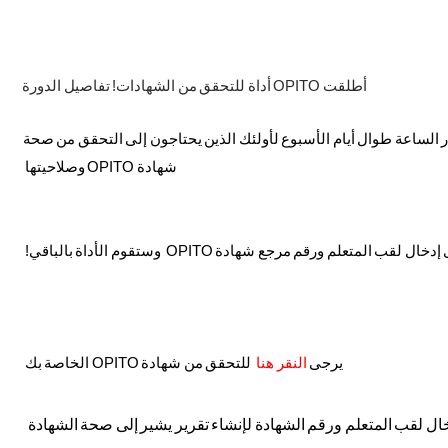
أطلقت OPITO أداة للتحقق من الشهادات! تفاصيل الدورة
ر
الساعة
طوال
أيام
الأسبوع
لأولئك
الذين
يحتاجون
إلى
التحقق
من
صحة
شهادة
OPITO
وصلاحيتها
إدخال
لقب
المتعلم
ورقم
مرجع
شهادة
OPITO
وستقوم
الأداة
بالباقي
!
يرجى
النقر
هنا
للتحقق
من
شهادة
OPITO
الخاصة
بك
ال
لقب
المتعلم
ورقم
الشهادة
لإنشاء
تقرير
يشير
إلى
صحة
الشهادة